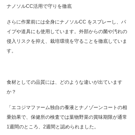
ナノソル
CC
活用で守りを徹底
さらに作業前には全身に
ナノソル
CC
をスプレーし、パ
イプや道具にも使用しています。外部からの菌や汚れの
侵入リスクを抑え、栽培環境を守ることを徹底していま
す。
食材としての品質には、どのような違いが出ています
か？
「エコジマファーム独自の養液とナノゾーンコートの相
乗効果で、保健所の検査では葉物野菜の
賞味期限が通常
1
週間のところ、
2
週
間
と認められました。