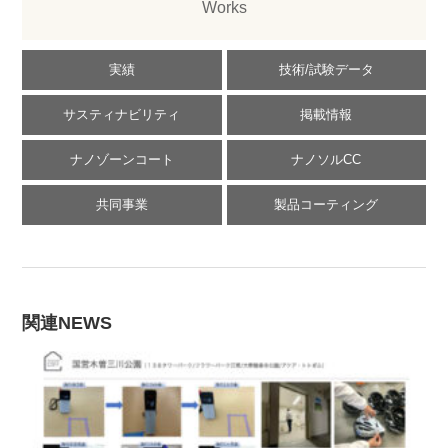
Works
実績
技術/試験データ
サスティナビリティ
掲載情報
ナノゾーンコート
ナノソルCC
共同事業
製品コーティング
関連NEWS