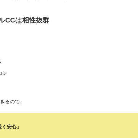
ルCCは相性抜群
り
コン
きるので、
長く安心」